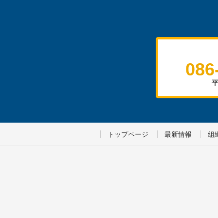
086
平
トップページ
最新情報
組