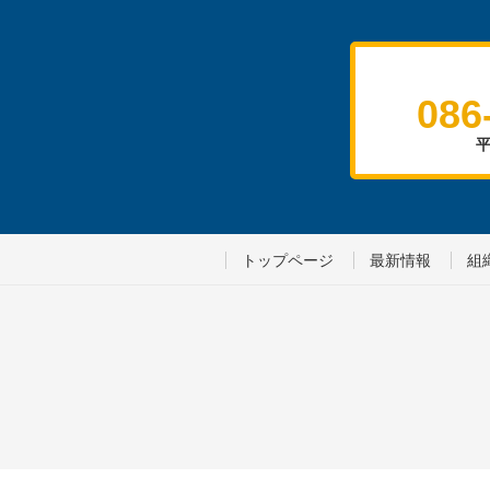
086
平
トップページ
最新情報
組